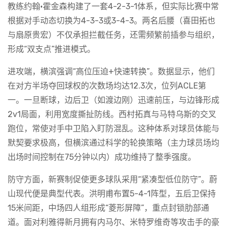
教练约翰·霍金森构建了一套4-2-3-1体系，但实际比赛中常
根据对手动态切换为4-3-3或3-4-3。两名后腰（喜田拓也
与扇原贵宏）不仅承担拦截任务，还需频繁前插参与组织，
形成“双支点”推进模式。
进攻端，横滨强调“高位压迫+快速转换”。数据显示，他们
在对方半场夺回球权的次数场均达12.3次，位列ACLE第
一。一旦断球，边后卫（如渡边刚）迅速前压，与边锋形成
2v1局面，利用宽度撕扯防线。西村拓真与马特乌斯的交叉
跑位，常使对手中卫陷入盯防混乱。这种体系对球员体能与
默契要求极高，但横滨通过科学的轮换策略（主力球员场均
出场时间控制在75分钟以内）成功维持了整季强度。
防守方面，新赛制促使更多球队采用“紧凑型低位防守”。蔚
山现代便是典型代表。洪明甫布置5-4-1阵型，五后卫保持
15米间距，中场四人组形成“菱形屏障”，重点封锁肋部通
道。面对利雅得新月拥有内马尔、米特罗维奇等攻击手的豪