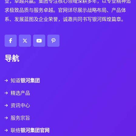
业，卓越共赢。集团专注核心领域深耕多年，以专业精神追
求极致品质与服务卓越。官网详尽展示战略布局、产品体
系、发展蓝图及企业荣誉，诚邀共同书写银河辉煌篇章。
导航
知道
银河集团
精选产品
资讯中心
服务宗旨
联络
银河集团官网