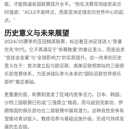
槛，才能倒逼各国联赛提升水平。”他在决赛现场接受采访
时强调：“ACLE不是终点，而是亚洲足球走向世界中心的起
点。”
历史意义与未来展望
2024/25赛季的亚冠精英联赛，标志着亚洲足球进入“质量
优先”时代。它不再满足于“参赛数量”的象征意义，而是追求
“竞技含金量”与“全球影响力”的实质提升。这一改革的历史
意义在于：首次建立起与欧足联、南美足联相类似的三级俱
乐部竞赛体系，为亚洲球队参与未来的“国际足联世界俱乐
部杯”奠定基础。
更重要的是，新赛制激发了区域内竞争活力。日本、韩国、
沙特三国联赛已形成“三强鼎立”格局，而乌兹别克斯坦、伊
朗等国的俱乐部也在二级联赛中展现潜力。这种良性竞争有
望推动青训投入、教练培养与基础设施升级，形成可持续发
展的生态链。