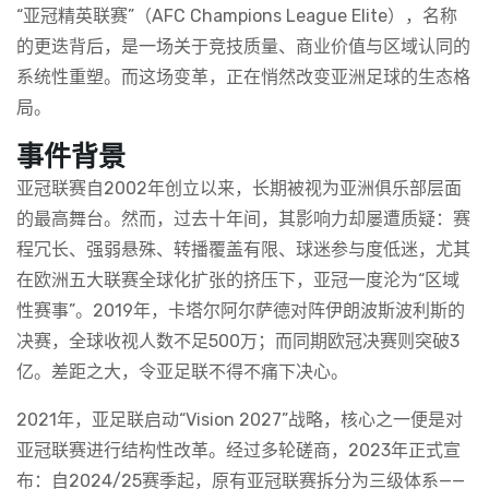
“亚冠精英联赛”（AFC Champions League Elite），名称
的更迭背后，是一场关于竞技质量、商业价值与区域认同的
系统性重塑。而这场变革，正在悄然改变亚洲足球的生态格
局。
事件背景
亚冠联赛自2002年创立以来，长期被视为亚洲俱乐部层面
的最高舞台。然而，过去十年间，其影响力却屡遭质疑：赛
程冗长、强弱悬殊、转播覆盖有限、球迷参与度低迷，尤其
在欧洲五大联赛全球化扩张的挤压下，亚冠一度沦为“区域
性赛事”。2019年，卡塔尔阿尔萨德对阵伊朗波斯波利斯的
决赛，全球收视人数不足500万；而同期欧冠决赛则突破3
亿。差距之大，令亚足联不得不痛下决心。
2021年，亚足联启动“Vision 2027”战略，核心之一便是对
亚冠联赛进行结构性改革。经过多轮磋商，2023年正式宣
布：自2024/25赛季起，原有亚冠联赛拆分为三级体系——