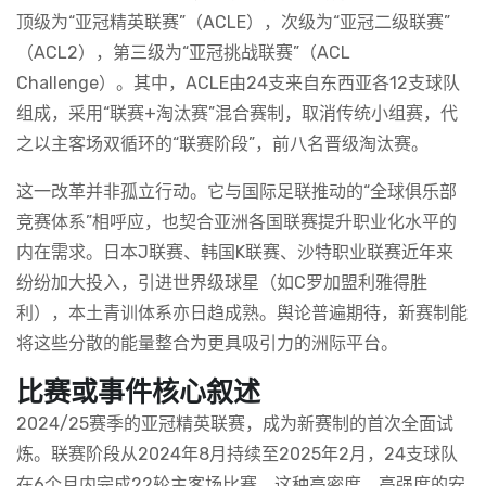
顶级为“亚冠精英联赛”（ACLE），次级为“亚冠二级联赛”
（ACL2），第三级为“亚冠挑战联赛”（ACL
Challenge）。其中，ACLE由24支来自东西亚各12支球队
组成，采用“联赛+淘汰赛”混合赛制，取消传统小组赛，代
之以主客场双循环的“联赛阶段”，前八名晋级淘汰赛。
这一改革并非孤立行动。它与国际足联推动的“全球俱乐部
竞赛体系”相呼应，也契合亚洲各国联赛提升职业化水平的
内在需求。日本J联赛、韩国K联赛、沙特职业联赛近年来
纷纷加大投入，引进世界级球星（如C罗加盟利雅得胜
利），本土青训体系亦日趋成熟。舆论普遍期待，新赛制能
将这些分散的能量整合为更具吸引力的洲际平台。
比赛或事件核心叙述
2024/25赛季的亚冠精英联赛，成为新赛制的首次全面试
炼。联赛阶段从2024年8月持续至2025年2月，24支球队
在6个月内完成22轮主客场比赛。这种高密度、高强度的安