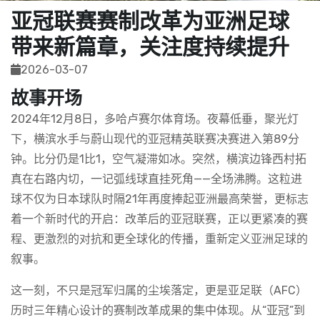
亚冠联赛赛制改革为亚洲足球
带来新篇章，关注度持续提升
2026-03-07
故事开场
2024年12月8日，多哈卢赛尔体育场。夜幕低垂，聚光灯
下，横滨水手与蔚山现代的亚冠精英联赛决赛进入第89分
钟。比分仍是1比1，空气凝滞如冰。突然，横滨边锋西村拓
真在右路内切，一记弧线球直挂死角——全场沸腾。这粒进
球不仅为日本球队时隔21年再度捧起亚洲最高荣誉，更标志
着一个新时代的开启：改革后的亚冠联赛，正以更紧凑的赛
程、更激烈的对抗和更全球化的传播，重新定义亚洲足球的
叙事。
这一刻，不只是冠军归属的尘埃落定，更是亚足联（AFC）
历时三年精心设计的赛制改革成果的集中体现。从“亚冠”到