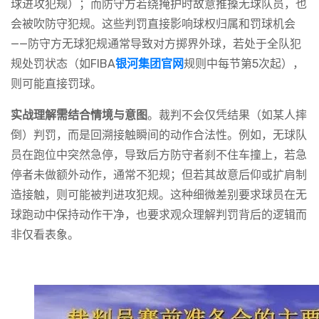
球进攻犯规）；而防守方若绕掩护时故意推搡无球队员，也
会被吹防守犯规。这些判罚直接影响球权归属和罚球机会
——防守方无球犯规通常导致对方掷界外球，若处于全队犯
规处罚状态（如FIBA
银河集团官网
规则中每节第5次起），
则可能直接罚球。
实战理解需结合情境与意图
。裁判不会仅凭结果（如某人摔
倒）判罚，而是回溯接触瞬间的动作合法性。例如，无球队
员在跑位中突然急停，导致后方防守者刹不住车撞上，若急
停者未做额外动作，通常不犯规；但若其故意后仰或扩肩制
造接触，则可能被判进攻犯规。这种细微差别要求球员在无
球跑动中保持动作干净，也要求观众理解判罚背后的逻辑而
非仅看表象。