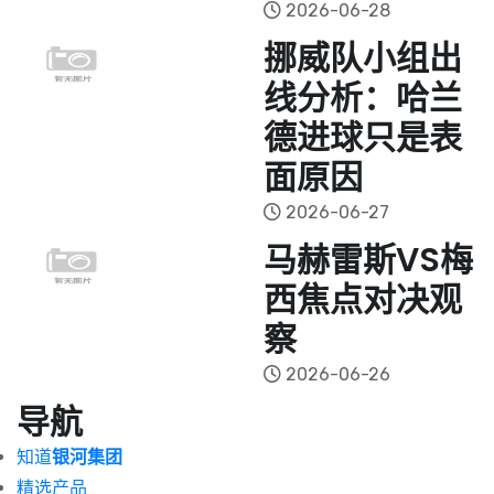
2026-06-28
挪威队小组出
线分析：哈兰
德进球只是表
面原因
2026-06-27
马赫雷斯VS梅
西焦点对决观
察
2026-06-26
导航
知道
银河集团
精选产品