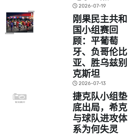
2026-07-19
刚果民主共和
国小组赛回
顾：平葡萄
牙、负哥伦比
亚、胜乌兹别
克斯坦
2026-07-13
捷克队小组垫
底出局，希克
与球队进攻体
系为何失灵